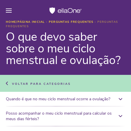
HOME/PÁGINA INICIAL
›
PERGUNTAS FREQUENTES
›
PERGUNTAS
FREQUENTES
O que devo saber
sobre o meu ciclo
menstrual e ovulação?
VOLTAR PARA CATEGORIAS
Quando é que no meu ciclo menstrual ocorre a ovulação?
Posso acompanhar o meu ciclo menstrual para calcular os
meus dias férteis?