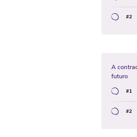
#2
A contrac
futuro
#1
#2