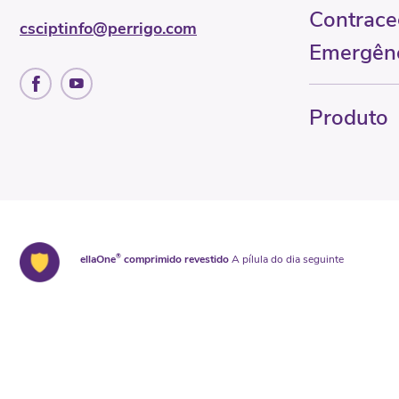
Contrace
csciptinfo@perrigo.com
Emergên
Produto
ellaOne
®
comprimido revestido
A pílula do dia seguinte