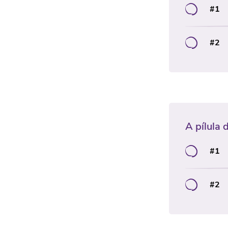
#1
#2
A pílula 
#1
#2