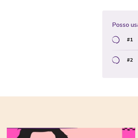
Posso us
#1
#2