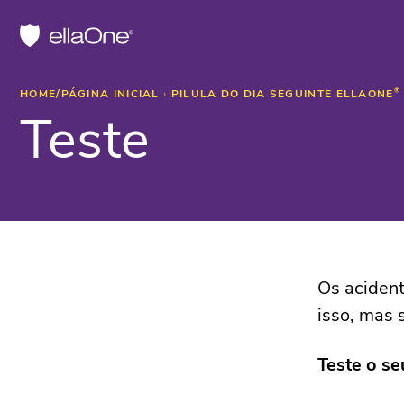
HOME/PÁGINA INICIAL
›
PILULA DO DIA SEGUINTE ELLAONE
®
Teste
Os acident
isso, mas 
Teste o s