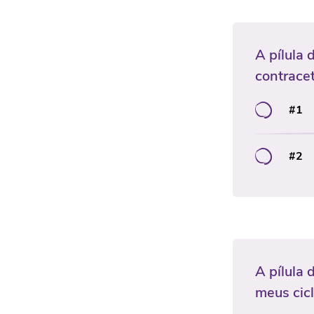
A pílula 
contracet
#1
#2
A pílula 
meus cic