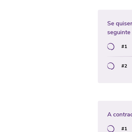
Se quiser
seguinte
#1
#2
A contra
#1