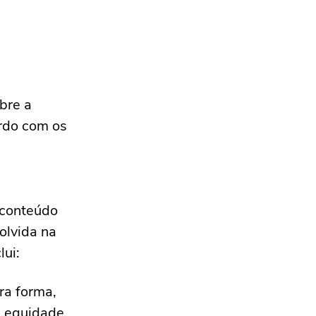
obre a
ordo com os
u conteúdo
olvida na
lui:
ra forma,
e equidade.