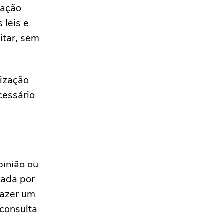
zação
 leis e
itar, sem
lização
cessário
pinião ou
iada por
fazer um
consulta