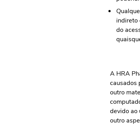
Qualquer
indireto
do acess
quaisqu
A HRA Pha
causados p
outro mate
computado
devido ao 
outro aspet