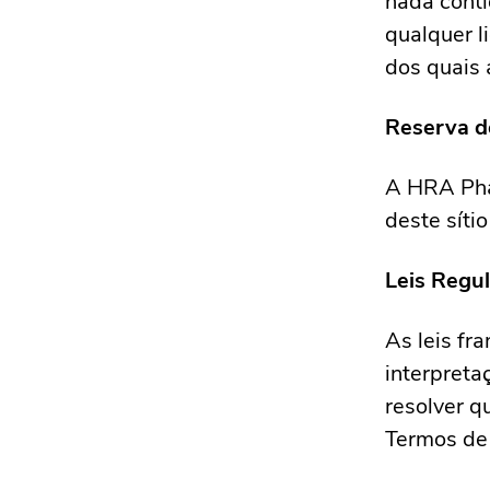
nada conti
qualquer l
dos quais 
Reserva d
A HRA Phar
deste síti
Leis Regu
As leis fr
interpreta
resolver q
Termos de 