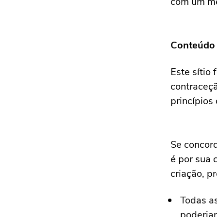
com um méd
Conteúdo 
Este sítio 
contraceçã
princípios
Se concord
é por sua 
criação, p
Todas as
poderiam