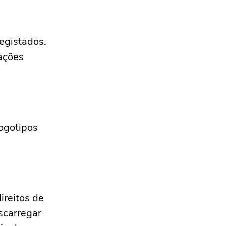
egistados.
gações
ogotipos
ireitos de
escarregar