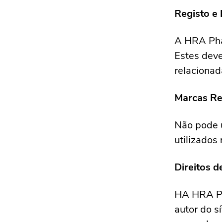
Registo e 
A HRA Phar
Estes deve
relacionad
Marcas Re
Não pode u
utilizados 
Direitos d
HA HRA Pha
autor do s