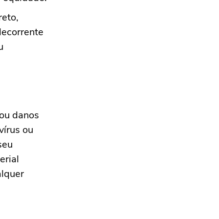
reto,
decorrente
u
 ou danos
vírus ou
seu
erial
alquer