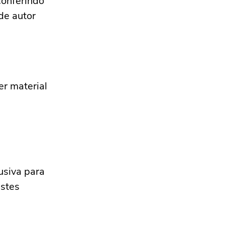
conferindo
de autor
er material
lusiva para
estes