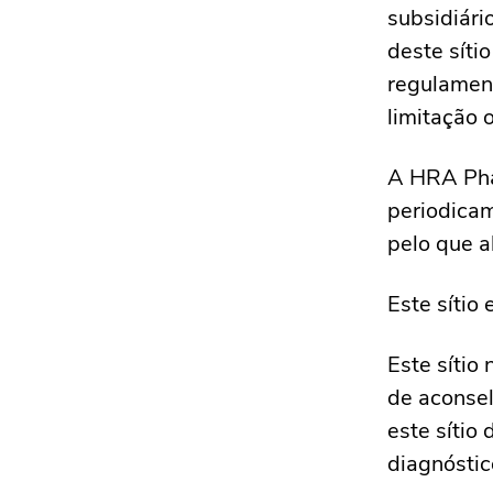
subsidiário
deste sítio
regulament
limitação 
A HRA Phar
periodicam
pelo que a
Este sítio
Este sítio
de aconse
este sítio
diagnóstic