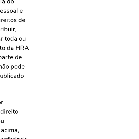
ia do
pessoal e
reitos de
ibuir,
ar toda ou
rito da HRA
parte de
 não pode
publicado
or
direito
ou
 acima,