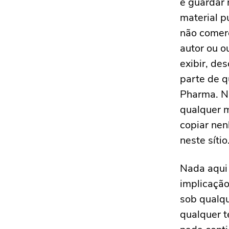
e guardar 
material p
não comerc
autor ou o
exibir, des
parte de q
Pharma. N
qualquer m
copiar nen
neste sítio
Nada aqui 
implicação
sob qualq
qualquer t