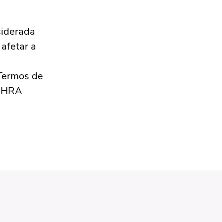
siderada
 afetar a
 Termos de
 a HRA